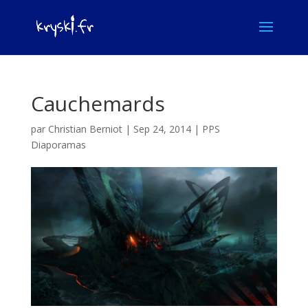
Cauchemards
par
Christian Berniot
|
Sep 24, 2014
|
PPS
Diaporamas